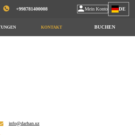
+998781400008
Mein Konto
DE
BUCHEN
TUNGEN
KONTAKT
info@darhan.uz