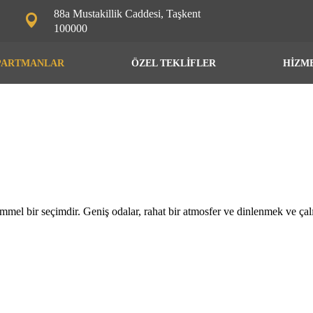
88a Mustakillik Caddesi, Taşkent
100000
PARTMANLAR
ÖZEL TEKLİFLER
HİZM
el bir seçimdir. Geniş odalar, rahat bir atmosfer ve dinlenmek ve çalış