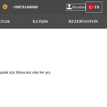
+998781400008
Hesabım
TR
REZERVASYON
ETLER
İLETİŞİM
mak için ihtiyacınız olan her şey.