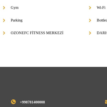
Gym
Wi-Fi
Parking
Bottle
OZONEFC FİTNESS MERKEZİ
DARH
+998781400008