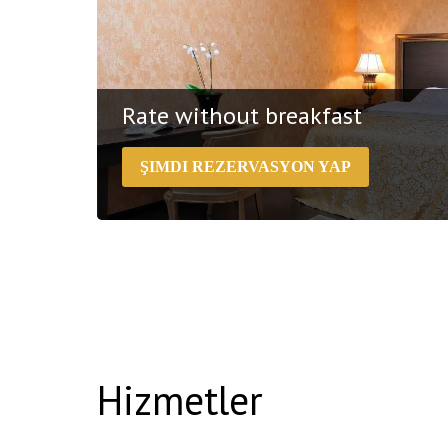
Rate without breakfast
ŞIMDI REZERVASYON YAP
The rate includes: tea, coffee, kettle and bottled 
Hizmetler