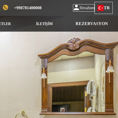
+998781400008
Hesabım
TR
REZERVASYON
ETLER
İLETİŞİM