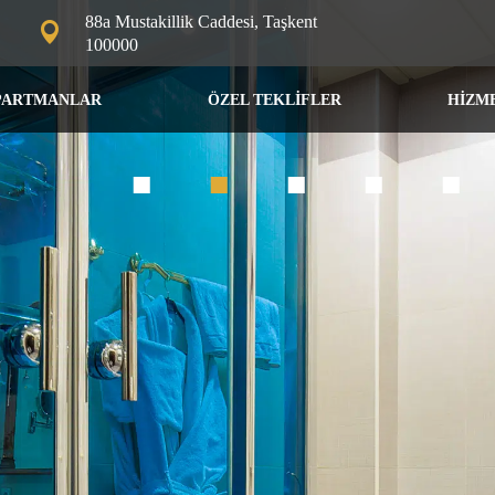
88a Mustakillik Caddesi, Taşkent
100000
PARTMANLAR
ÖZEL TEKLİFLER
HİZM