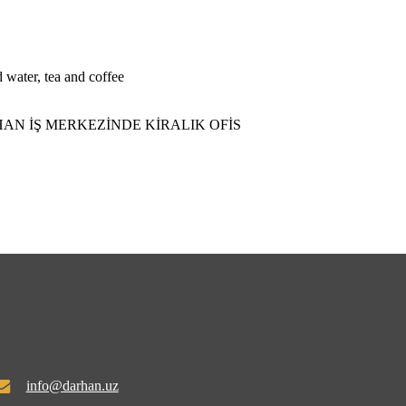
d water, tea and coffee
AN İŞ MERKEZİNDE KİRALIK OFİS
info@darhan.uz