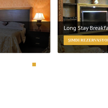
Long Stay Breakfa
ŞIMDI REZERVASYO
watergymWi-Fiparking
The rate is available for stay
coffee, kettle and bottled w