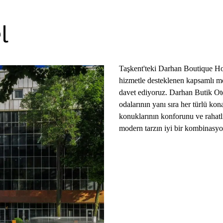
l
Taşkent'teki Darhan Boutique H
hizmetle desteklenen kapsamlı mod
davet ediyoruz. Darhan Butik Ote
odalarının yanı sıra her türlü kon
konuklarının konforunu ve rahatl
modern tarzın iyi bir kombinasyo